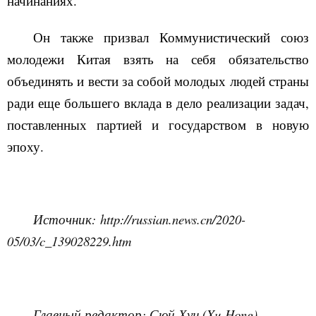
начинаниях.
Он также призвал Коммунистический союз
молодежи Китая взять на себя обязательство
объединять и вести за собой молодых людей страны
ради еще большего вклада в дело реализации задач,
поставленных партией и государством в новую
эпоху.
Источник:
http
://
russian
.
news
.
cn
/2020-
05/03/
c
_139028229.
htm
Главный редактор: Сюй Хун (
Xu
Hong
)