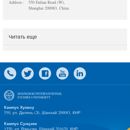
Address :
550 Dalian Road (W),
Shanghai 200083, China
Читать еще
Кампус Хункоу
550, ул. Далянь (З), Шанхай 200083, КНР
Кампус Сунцзян
1550, ул. Вэньсян, Шанхай 201620, КНР