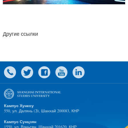
Другие ссылки
Кампус Хункоу
550, ул. Далянь (З), Шанхай 200083, КНР
Кампус Сунцзян
1550, ул. Вэньсян, Шанхай 201620, КНР