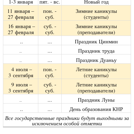
1-3
января
пят. - вс
.
Новый год
11
января
–
п
он. -
Зимние каникулы
27
февраля
с
уб.
(
студенты
)
16
января
–
суб. -
Зимние каникулы
27
февраля
с
уб.
(преподаватели)
..
...
Праздник Цинмин
...
Праздник труда
..
...
Праздник Дуаньу
..
4
июля
–
п
он. -
Летние каникулы
3
сентября
с
уб.
(
студенты
)
9
июля
–
суб. -
Летние каникулы
3
сентября
с
уб.
(
преподаватели
)
...
Праздник Луны
..
..
...
День образования КНР
Все государственные праздники будут выходными за
исключением особой отметки