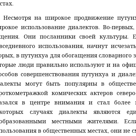
стах.
Несмотря на широкое продвижение путунх
рокое использование диалектов. Во-первых,
щения. Они посланники своей культуры. 
вседневного использования, начнут исчезать
орых, в путунхуа для обогащения словарного з
торые люди правильно используют и на офиц
особов совершенствования путунхуа и диал
алекты могут быть популярны в обществе
роткометражкой комических актеров северо
азался в центре внимания и стал более п
которых случаях диалекты являются ед
образованными местными жителями. Есл
пользования в общественных местах,
они не 