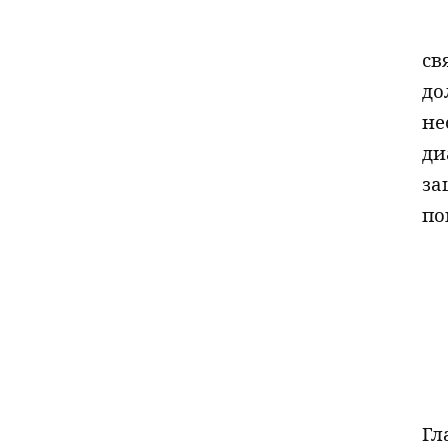
св
д
не
ди
за
по
Гл