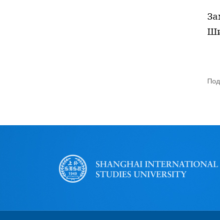
За
Ши
Под