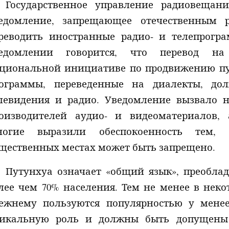
Государственное управление радиовещан
едомление, запрещающее отечественным 
реводить иностранные радио- и телепрогр
едомлении говорится, что перевод на
циональной инициативе по продвижению пут
ограммы, переведенные на диалекты, д
левидения и радио. Уведомление вызвало 
оизводителей аудио- и видеоматериалов,
огие выразили обеспокоенность тем, 
щественных местах может быть запрещено.
Путунхуа означает «общий язык», преоблад
лее чем 70% населения. Тем не менее в неко
ежнему пользуются популярностью у мене
икальную роль и должны быть допущены