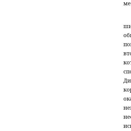
ме
ши
об
по
вт
ко
сп
Ди
ко
ок
не
не
ис