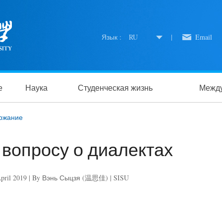
Язык :
RU
|
Email
е
Наука
Студенческая жизнь
Между
ржание
 вопросу о диалектах
April 2019 | By Вэнь Сыцзя (温思佳) | SISU