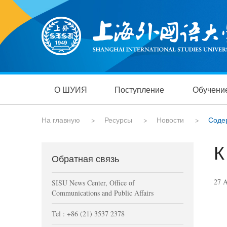
О ШУИЯ
Поступление
Обучени
На главную
>
Ресурсы
>
Новости
>
Соде
К
Обратная связь
27 
SISU News Center, Office of
Communications and Public Affairs
Tel : +86 (21) 3537 2378