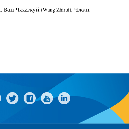
а, Ван Чжижуй (
Wang
Zhirui
), Чжан