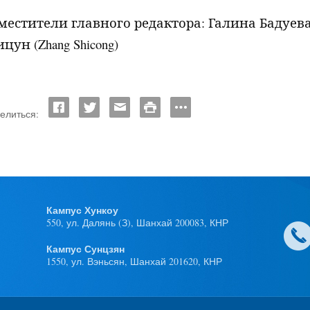
местители главного редактора: Галина Бадуев
цун (
Zhang
Shicong
)
елиться:
Кампус Хункоу
550, ул. Далянь (З), Шанхай 200083, КНР
Кампус Сунцзян
1550, ул. Вэньсян, Шанхай 201620, КНР