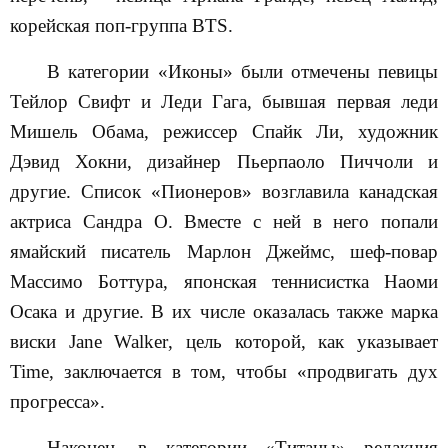
корейская поп-группа
BTS
.
В категории «Иконы» были отмечены певицы
Тейлор Свифт и Леди Гага, бывшая первая леди
Мишель Обама, режиссер Спайк Ли, художник
Дэвид Хокни, дизайнер Пьерпаоло Пиччоли и
другие. Список «Пионеров» возглавила канадская
актриса Сандра О. Вместе с ней в него попали
ямайский писатель Марлон Джеймс, шеф-повар
Массимо Боттура, японская теннисистка Наоми
Осака и другие. В их числе оказалась также марка
виски
Jane
Walker
, цель которой, как указывает
Time
, заключается в том, чтобы «продвигать дух
прогресса».
Наконец, в категории «Титаны» редакция