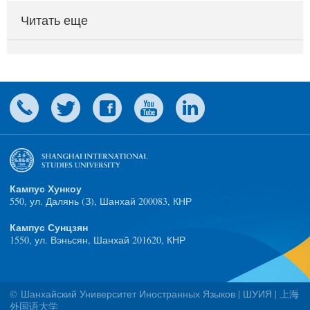
Читать еще
Кампус Хункоу
550, ул. Далянь (З), Шанхай 200083, КНР
Кампус Сунцзян
1550, ул. Вэньсян, Шанхай 201620, КНР
© Шанхайский Университет Иностранных Языков | ШУИЯ | 上海
外国语大学