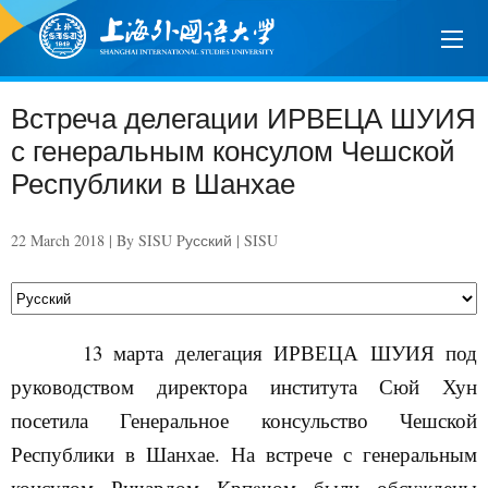
Встреча делегации ИРВЕЦА ШУИЯ
с генеральным консулом Чешской
Республики в Шанхае
22 March 2018 | By SISU Pусский | SISU
13 марта делегация
ИРВЕЦА ШУИЯ
под
руководством директора института Сюй Хун
посетила Генеральное консульство Чешской
Республики в Шанхае. На встрече с
генеральным
консулом
Ричардом
K
рп
a
чом были обсуждены