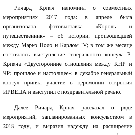
Ричард
K
рп
a
ч напомнил о совместных
мероприятиях 2017 года: в апреле была
организована фотовыставка «Король и
путешественник» – об истории, произошедшей
между Марко Поло и Карлом
IV
; в том же месяце
состоялось выступление
генерального консула
Р.
K
рп
a
ча «Двусторонние отношения между КНР и
ЧР: прошлое и настоящее»; в декабре
генеральный
консул принял участие в церемонии открытия
ИРВЕЦА и выступил с поздравительной речью.
Далее Ричард
K
рп
a
ч
рассказал о
ряде
мероприятий, запланированных консульством в
2018 году, и выразил надежду на расширение