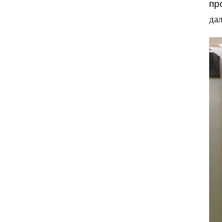
пр
да