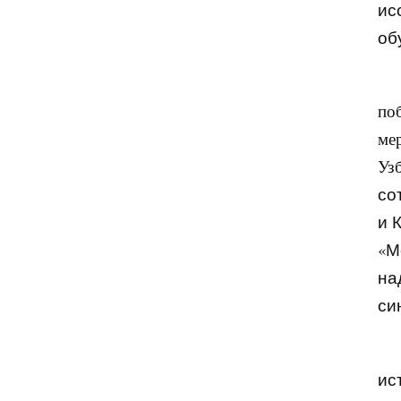
ис
об
по
ме
Уз
со
и 
«М
на
си
ис