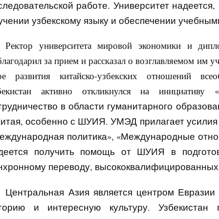
следовательской работе. Университет надеется,
учении узбекскому языку и обеспечении учебным
Ректор университета мировой экономики и дипл
благодарил за прием и рассказал о возглавляемом им у
ре развития китайско-узбекских отношений всео
бекистан активно откликнулся на инициативу
трудничество в области гуманитарного образов
Китая, особенно с ШУИЯ
.
УМЭД прилагает усилия 
еждународная политика», «Международные отно
деется получить помощь от ШУИЯ в подготов
нхронному переводу,
высококвалифицированны
Центральная Азия является центром Евразии 
торию и интересную культуру
. Узбекистан 