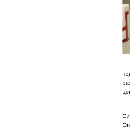
по
ра
це
Си
О