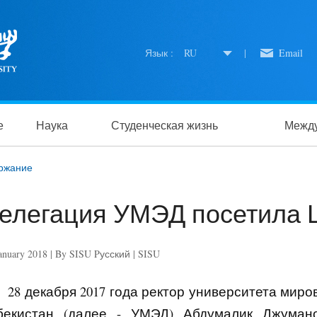
Язык :
RU
|
Email
е
Наука
Студенческая жизнь
Между
ржание
елегация УМЭД посетила
anuary 2018 | By SISU Pусский | SISU
28 декабря 2017 года ректор университета мир
бекистан (далее - УМЭД)
Абдумалик Джуман