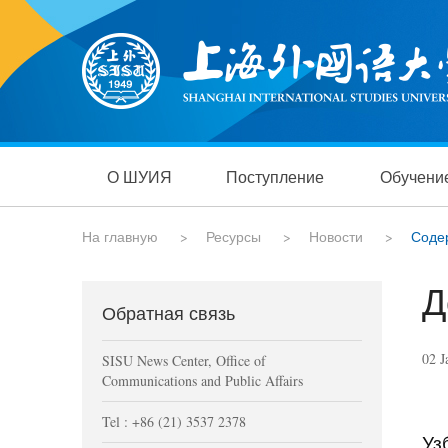
О ШУИЯ
Поступление
Обучени
На главную
>
Ресурсы
>
Новости
>
Соде
Д
Обратная связь
02 J
SISU News Center, Office of
Communications and Public Affairs
Tel : +86 (21) 3537 2378
Уз