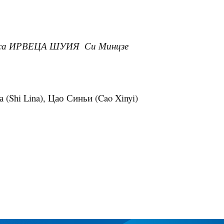
урса ИРВЕЦА ШУИЯ
Си Минцзе
а (
Shi
Lina
), Цао Синьи (Cao Xinyi)