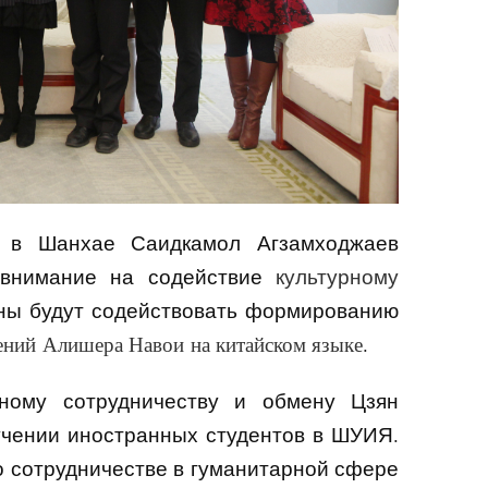
н в Шанхае Саидкамол Агзамходжаев
 внимание на содействие
культурному
оны будут содействовать формированию
ений
Алишера Навои
на китайском языке
.
ному сотрудничеству и обмену Цзян
учении иностранных студентов в ШУИЯ
.
о сотрудничестве в гуманитарной сфере