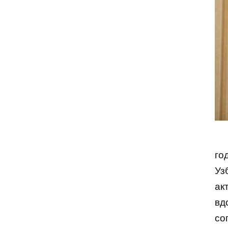
го
Уз
ак
вд
со