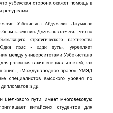
 что узбекская сторона окажет помощь в
и ресурсами.
оматии Узбекистана
Абдумалик Джум
анов
чебном заведении.
Джум
анов отметил, что по
бъемлющего стратегического партнерства
 «Один пояс - один путь»,
укрепляет
ания между университетами Узбекистана
для развития таких специальностей, как
шения», «Международное право»
.
УМЭД
ке специалистов высокого уровня по
х
дипломатов
и др
.
и Шелкового пути
, имеет многовековую
приглашает китайских студентов для