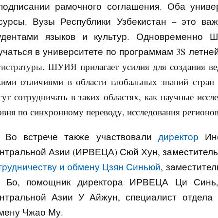
подписании рамочного соглашения
.
Оба универ
сурсы. Вузы
Республики Узбекистан –
это ва
удентами языков и культур. Одновременно Ш
учаться в университете по программам 3S летне
гистратуры
. ШУИЯ прилагает усилия для создания ве
кими отличиями в области глобальных знаний стран 
гут сотрудничать в таких областях, как научные иссл
овня по синхронному переводу, исследования регионов 
Во встрече также участвовали
директор
Ин
нтральной Азии (ИРВЕЦА) Сюй Хун,
заместител
трудничеству и обмену Цзян Синьюй
, заместите
 Бо, помощник директора
ИРВЕЦА
Ци Синь, 
нтральной Азии У Айжун, специалист отдела 
мену Чжао Му
.