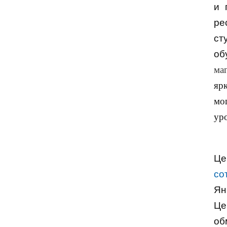
и 
ре
ст
об
ма
яр
мо
ур
Це
со
Ян
Це
об