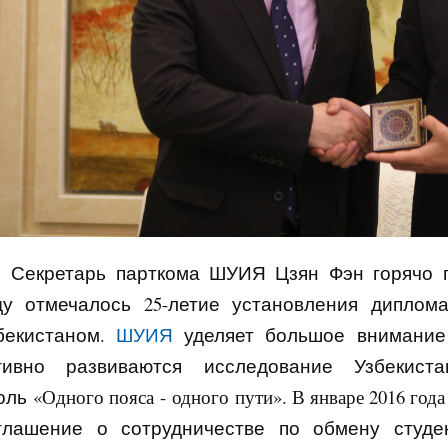
Секретарь парткома ШУИЯ Цзян Фэн горячо п
ду отмечалось 25-летие установления диплом
бекистаном.
ШУИЯ
уделяет большое внимание 
тивно развиваются
исследование Узбекис
оль
«Одного пояса - одного пути». В январе 2016 год
глашение о сотрудничестве по обмену студ