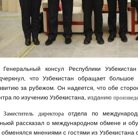
Генеральный консул Республики Узбекиста
дчеркнул, что Узбекистан обращает большое
звитию за рубежом
.
Он
надеется, что обе стор
нтра
по изучению Узбекистана,
изданию
произвед
Заместитель директора
отдела по международ
ньюй рассказал о международном обмене и об
н
обменялся мнениями с гостями из Узбекистана 