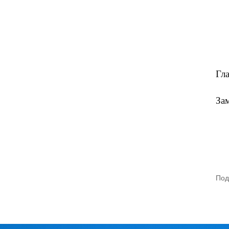
Гл
Зам
Под