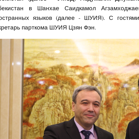
бекистан в Шанхае Саидкамол Агзамходжае
остранных языков (далее - ШУИЯ). С гостями
кретарь парткома ШУИЯ Цзян Фэн.