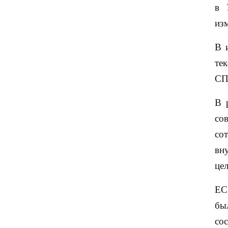
в 
из
В 
те
СП
В 
со
со
вн
цел
ЕС
бы
со