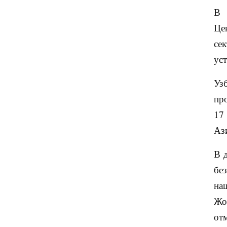
В 
Це
се
ус
Уз
пр
17
Аз
В 
бе
на
Жо
от