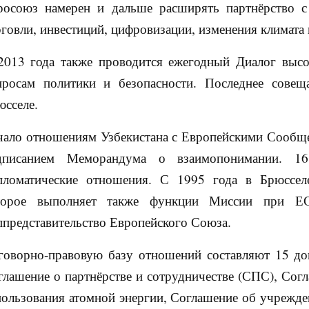
росоюз намерен и дальше расширять партнёрство с 
рговли, инвестиций, цифровизации, изменения климата
2013 года также проводится ежегодный Диалог выс
просам политики и безопасности. Последнее совещ
юсселе.
чало отношениям Узбекистана с Европейскими Сообще
дписанием Меморандума о взаимопонимании. 1
пломатические отношения. С 1995 года в Брюсселе
торое выполняет также функции Миссии при Е
ппредставительство Европейского Союза.
говорно-правовую базу отношений составляют 15 до
глашение о партнёрстве и сотрудничестве (СПС), Согл
пользования атомной энергии, Соглашение об учрежде