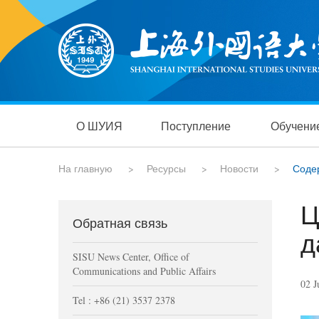
О ШУИЯ
Поступление
Обучени
На главную
>
Ресурсы
>
Новости
>
Соде
Ц
Обратная связь
д
SISU News Center, Office of
Communications and Public Affairs
02 J
Tel : +86 (21) 3537 2378