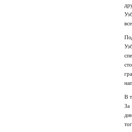
др
Уз
вс
По
Уз
сп
ст
гр
на
В 
За
ди
то