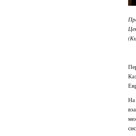
Пр
Це
(К
Пе
Ка
Ев
На
вз
ме
си