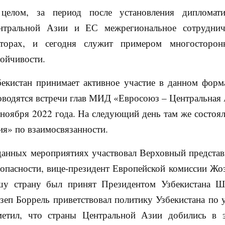
целом, за период после установления дипломат
нтральной Азии и ЕС межрегиональное сотруднич
кторах, и сегодня служит примером многосторон
тойчивости.
бекистан принимает активное участие в данном форма
оводятся встречи глав МИД «Евросоюз – Центральная А
 ноября 2022 года. На следующий день там же состоя
ия» по взаимосвязанности.
данных мероприятиях участвовал Верховный представ
зопасности, вице-президент Европейской комиссии Жоз
шу страну был принят Президентом Узбекистана Ш
зеп Боррель приветствовал политику Узбекистана по 
метил, что страны Центральной Азии добились в э