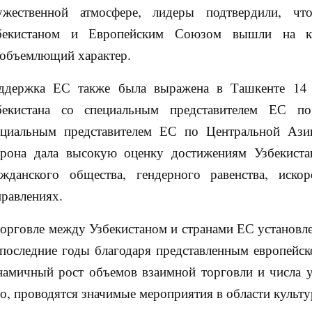
ужественной атмосфере, лидеры подтвердили, ч
бекистаном и Европейским Союзом вышли на ка
еобъемлющий характер.
ддержка ЕС также была выражена в Ташкенте 14 а
бекистана со специальным представителем ЕС 
ециальным представителем ЕС по Центральной Азии
орона дала высокую оценку достижениям Узбекистан
ажданского общества, гендерного равенства, иско
правлениях.
торговле между Узбекистаном и странами ЕС установл
 последние годы благодаря представленным европейс
намичный рост объемов взаимной торговли и числа 
го, проводятся значимые мероприятия в области культ