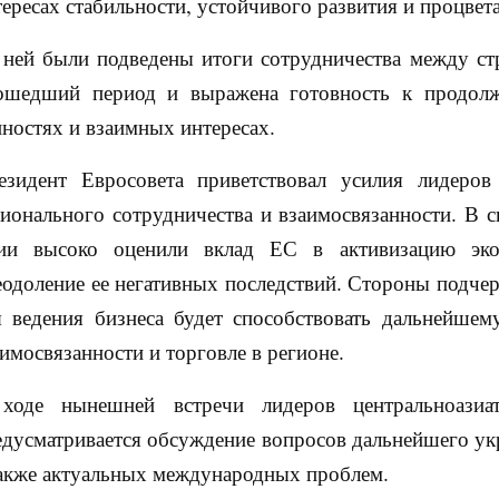
ересах стабильности, устойчивого развития и процвет
 ней были подведены итоги сотрудничества между с
ошедший период и выражена готовность к продолж
нностях и взаимных интересах.
езидент Евросовета приветствовал усилия лидеро
гионального сотрудничества и взаимосвязанности. В с
ии высоко оценили вклад ЕС в активизацию эко
еодоление ее негативных последствий. Стороны подчер
я ведения бизнеса будет способствовать дальнейшем
имосвязанности и торговле в регионе.
ходе нынешней встречи лидеров центральноазиат
едусматривается обсуждение вопросов дальнейшего ук
также актуальных международных проблем.