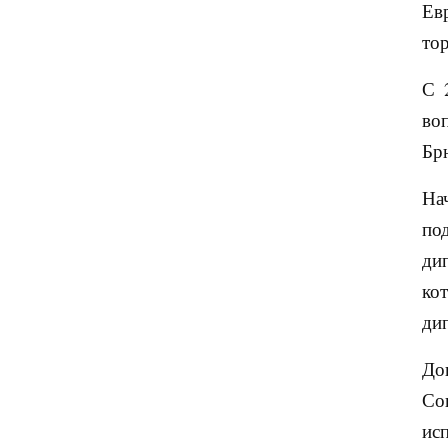
Ев
то
С 
во
Бр
На
по
ди
ко
ди
До
Со
ис