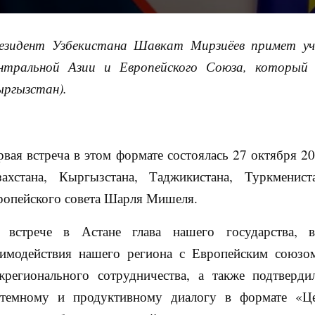
езидент Узбекистана Шавкат Мирзиёев примет уч
нтральной Азии и Европейского Союза, который
ыргызстан).
рвая встреча в этом формате состоялась 27 октября 20
захстана, Кыргызстана, Таджикистана, Туркменис
ропейского совета Шарля Мишеля.
 встрече в Астане глава нашего государства, в
аимодействия нашего региона с Европейским союзо
жрегионального сотрудничества, а также подтверди
стемному и продуктивному диалогу в формате «Ц