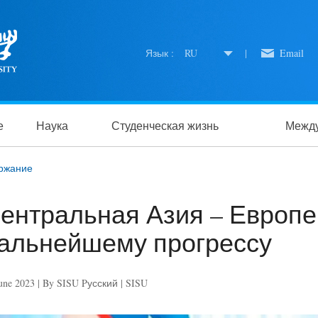
Язык :
RU
|
Email
е
Наука
Студенческая жизнь
Между
ржание
ентральная Азия – Европей
альнейшему прогрессу
une 2023 | By SISU Pусский | SISU