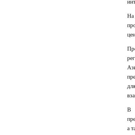
инт
На
пр
це
Пр
ре
Аз
пр
дл
вза
В 
пр
а 