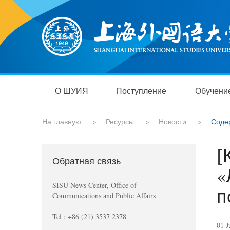
О ШУИЯ
Поступление
Обучени
На главную
>
Ресурсы
>
Новости
>
Соде
[
Обратная связь
«
SISU News Center, Office of
п
Communications and Public Affairs
Tel : +86 (21) 3537 2378
01 J