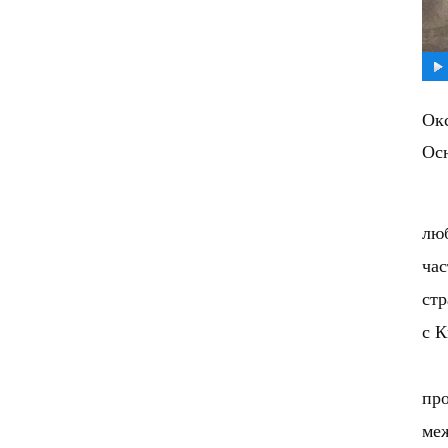
Ок
Ос
люб
час
стр
с 
про
меж