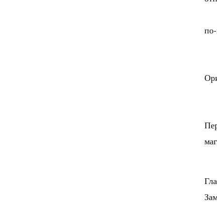
по-
Ори
Пе
ма
Гл
Зам