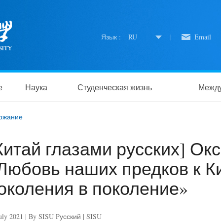
Язык :
RU
|
Email
е
Наука
Студенческая жизнь
Между
ржание
Китай глазами русских] Ок
Любовь наших предков к К
околения в поколение»
uly 2021 | By SISU Pусский | SISU