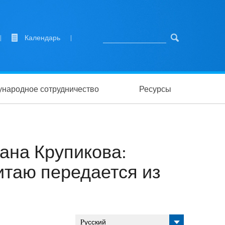
|
Календарь
|
народное сотрудничество
Ресурсы
сана Крупикова:
итаю передается из
Pусский