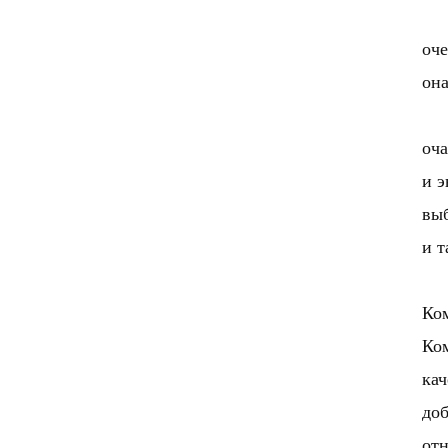
оче
она
оча
и э
выб
и т
Ком
Ко
кач
доб
от