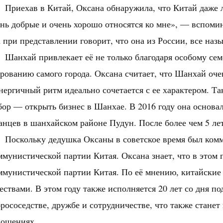
Приехав в Китай, Оксана обнаружила, что Китай даже 
нь добрые и очень хорошо относятся ко мне», — вспомина
 при представлении говорит, что она из России, все на
Шанхай привлекает её не только благодаря особому се
рованию самого города. Оксана считает, что Шанхай оч
нергичный ритм идеально сочетается с ее характером. Та
ор — открыть бизнес в Шанхае. В 2016 году она основа
анцев в шанхайском районе Пудун. После более чем 5 ле
Поскольку дедушка Оксаны в советское время был ком
мунистической партии Китая. Оксана знает, что в этом г
ммунистической партии Китая. По её мнению, китайски
ествами. В этом году также исполняется 20 лет со дня п
рососедстве, дружбе и сотрудничестве, что также станет
ношениях.