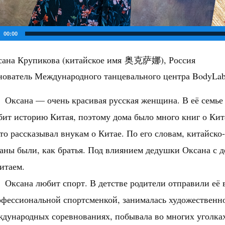
00:00
сана Крупикова (китайское имя 奥克萨娜), Россия
нователь Международного танцевального центра BodyLa
Оксана — очень красивая русская женщина. В её семье
ит историю Китая, поэтому дома было много книг о Кит
то рассказывал внукам о Китае. По его словам, китайск
аны были, как братья. Под влиянием дедушки Оксана с д
Китаем.
Оксана любит спорт. В детстве родители отправили её
фессиональной спортсменкой, занималась художественно
дународных соревнованиях, побывала во многих уголка