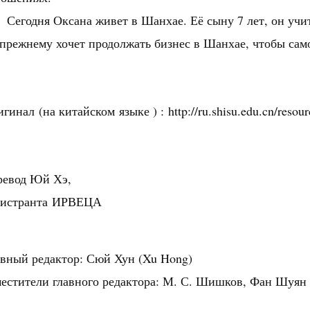
Сегодня Оксана живет в Шанхае. Её сыну 7 лет, он уч
прежнему хочет продолжать бизнес в Шанхае, чтобы сам
гинал (на китайском языке ) : http://ru.shisu.edu.cn/resou
ревод Юй Хэ,
гистранта ИРВЕЦА
авный редактор: Сюй Хун (Xu Hong)
естители главного редактора: М. С. Шишков, Фан Шуян 