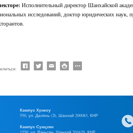
лекторе:
Исполнительный директор Шанхайской акаде
гиональных исследований, доктор юридических наук, 
кторантов.
елиться:
Кампус Хункоу
550, ул. Далянь (З), Шанхай 200083, КНР
Кампус Сунцзян
1550, ул. Вэньсян, Шанхай 201620, КНР