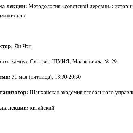
ма лекции:
Методология «советской деревни»: историч
джикистане
ктор:
Ян Чэн
сто:
кампус Сунцзян ШУИЯ, Малая вилла № 29.
емя:
31 мая (пятница), 18:30-20:30
ганизатор:
Шанхайская академия глобального управл
ык лекции:
китайский