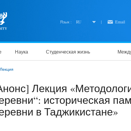
Язык :
RU
|
Email
е
Наука
Студенческая жизнь
Между
Лекция
Анонс] Лекция «Методологи
еревни“: историческая пам
еревни в Таджикистане»