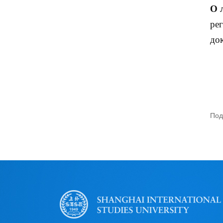
О 
ре
до
Под