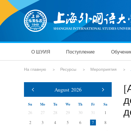
О ШУИЯ
Поступление
Обучени
На главную
>
Ресурсы
>
Мероприятия
>
[
August
2026
д
Su
Mo
Tu
We
Th
Fr
Sa
д
26
27
28
29
30
31
1
2
3
4
5
6
7
8