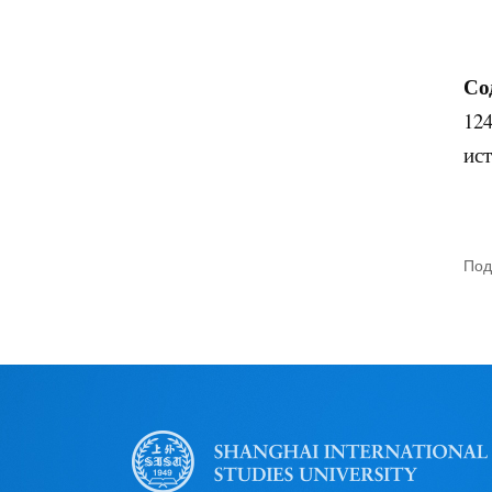
Со
124
ис
Под