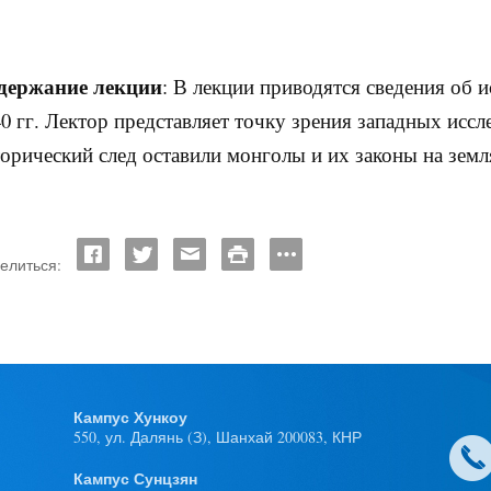
держание лекции
: В лекции приводятся сведения об 
0 гг. Лектор представляет точку зрения западных иссл
торический след оставили монголы и их законы на зем
елиться:
Кампус Хункоу
550, ул. Далянь (З), Шанхай 200083, КНР
Кампус Сунцзян