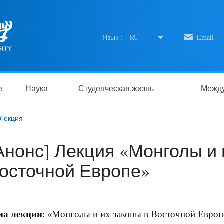
Язык :
RU
|
Email
е
Наука
Студенческая жизнь
Между
Лекция
Анонс] Лекция «Монголы и 
осточной Европе»
ма лекции
: «Монголы и их законы в Восточной Европ