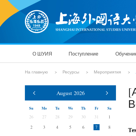
О ШУИЯ
Поступление
Обучени
На главную
>
Ресурсы
>
Мероприятия
>
[
August
2026
В
Su
Mo
Tu
We
Th
Fr
Sa
26
27
28
29
30
31
1
2
3
4
5
6
7
8
Те