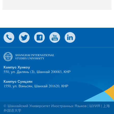
Кампус Хункоу
550, ул. Далянь (З), Шанхай 200083, КНР
Кампус Сунцзян
1550, ул. Вэньсян, Шанхай 201620, КНР
© Шанхайский Университет Иностранных Языков | ШУИЯ | 上海
外国语大学